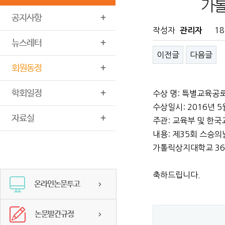
가톨
공지사항
작성자
18
관리자
뉴스레터
이전글
다음글
회원동정
학회일정
수상 명: 특별교육공
수상일시: 2016년 5
자료실
주관: 교육부 및 한
내용: 제35회 스승
가톨릭상지대학교 36
축하드립니다.
온라인논문투고
논문발간규정