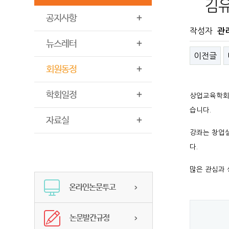
김유
공지사항
작성자
관
뉴스레터
이전글
회원동정
학회일정
상업교육학회 
습니다.
자료실
강좌는 창업실
다.
많은 관심과 
온라인논문투고
논문발간규정