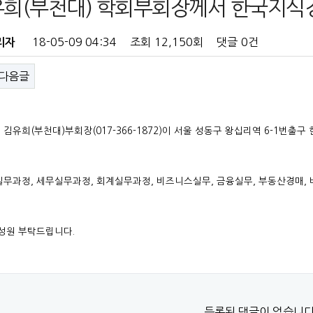
희(부천대) 학회부회장께서 한국지식
18-05-09 04:34
조회
12,150회
댓글
0건
리자
다음글
김유희(부천대)부회장(017-366-1872)이 서울 성동구 왕십리역 6-1번출구 
무과정, 세무실무과정, 회계실무과정, 비즈니스실무, 금융실무, 부동산경매,
성원 부탁드립니다.
등록된 댓글이 없습니다