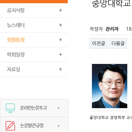
중앙대학교
공지사항
뉴스레터
작성자
18
관리자
회원동정
이전글
다음글
학회일정
자료실
온라인논문투고
중앙대학교 경영학부 
논문발간규정